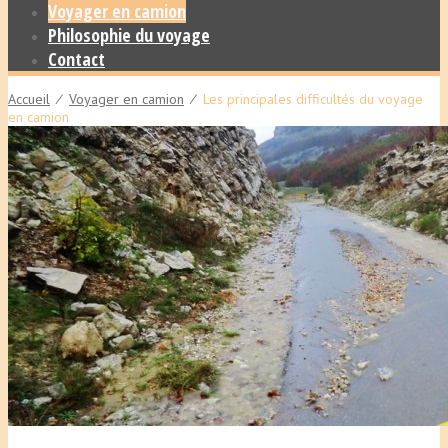
Voyager en camion
Philosophie du voyage
Contact
Accueil
⁄
Voyager en camion
⁄
Les principales difficultés du voyage
en camion