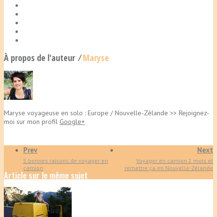
À propos de l'auteur ⁄
Maryse
Maryse voyageuse en solo : Europe / Nouvelle-Zélande >> Rejoignez-
moi sur mon profil
Google+
Prev
Next
5 bonnes raisons de voyager en
Voyager en camion 2 mois et
camion
remettre ça en Nouvelle-Zélande
Article sur le même sujet